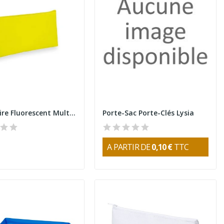
Nécessaire Fluorescent Multifonction
Porte-Sac Porte-Clés Lysia
A PARTIR DE
0,10 €
TTC