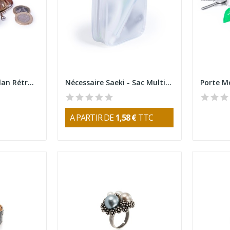
Porte Monnaie Zirplan Rétro Chic
Nécessaire Saeki - Sac Multifonctions Translucide
Porte M
A PARTIR DE
1,58 €
TTC