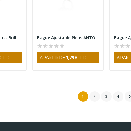
Bracelet Many à Strass Brillants
Bague Ajustable Pleus ANTONIO MIRÓ
€
TTC
A PARTIR DE
1,79 €
TTC
A PART
1
2
3
4