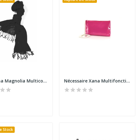
Pashmina Magnolia Multicolore
Nécessaire Xana Multifonctions
e Stock