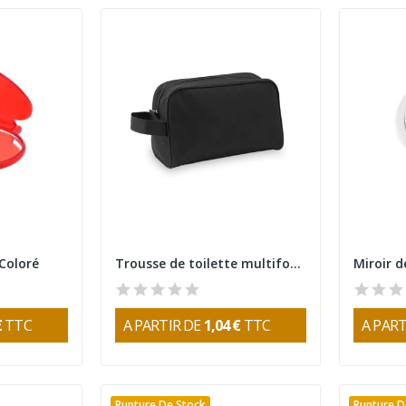
 Coloré
Trousse de toilette multifonctions Trevi
€
TTC
A PARTIR DE
1,04 €
TTC
A PART
Rupture De Stock
Rupture D