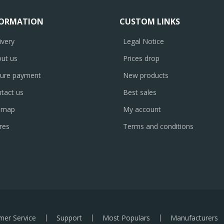
FORMATION
CUSTOM LINKS
ivery
Legal Notice
ut us
Prices drop
ure payment
New products
tact us
Best sales
emap
My account
res
Terms and conditions
mer Service
Support
Most Populars
Manufacturers