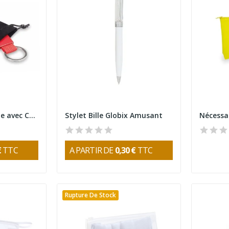
Sac Hidra en Suédine avec Cordon
Stylet Bille Globix Amusant
€
TTC
A PARTIR DE
0,30 €
TTC
Rupture De Stock