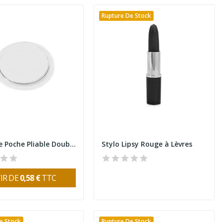
Rupture De Stock
Miroir de Poche Pliable Double Face avec...
Stylo Lipsy Rouge à Lèvres
IR DE
0,58 €
TTC
e Stock
Rupture De Stock