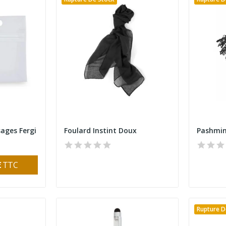
sages Fergi
Foulard Instint Doux
€
TTC
Rupture D