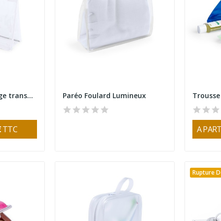
Nécessaire de voyage transparent en PVC
Paréo Foulard Lumineux
€
TTC
A PART
Rupture D