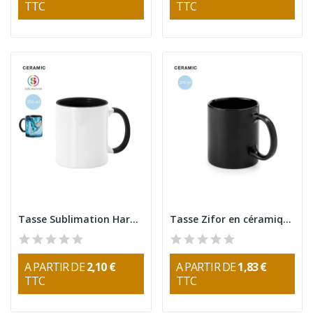
TTC
TTC
Tasse Sublimation Harnet 350ml
Tasse Zifor en céramique 370 ml
A PARTIR DE
2,10 €
A PARTIR DE
1,83 €
TTC
TTC