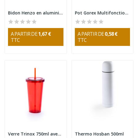
Bidon Henzo en aluminium avec mousqueton 330ml
Pot Gorex Multifonction 710ml
A PARTIR DE
1,67 €
A PARTIR DE
0,58 €
TTC
TTC
Verre Trinox 750ml avec Paille
Thermo Hosban 500ml