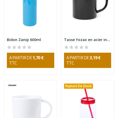
Bidon Zanip 600ml
Tasse Yozax en acier inoxydable bicolore 280 ml
A PARTIR DE
1,70 €
A PARTIR DE
3,19 €
TTC
TTC
Rupture De Stock