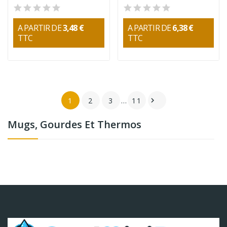
A PARTIR DE
3,48 €
A PARTIR DE
6,38 €
TTC
TTC
1
2
3
…
11

Mugs, Gourdes Et Thermos