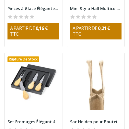
Pinces à Glace Élégantes Kubits
Mini Stylo Hall Multicolore
A PARTIR DE
0,16 €
A PARTIR DE
0,21 €
TTC
TTC
Rupture De Stock
Set Fromages Élégant 4 Pièces
Sac Holden pour Bouteille de Vin