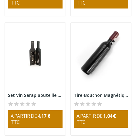
TTC
TTC
Set Vin Sarap Bouteille Noir
Tire-Bouchon Magnétique en Forme de Bouteille...
A PARTIR DE
4,17 €
A PARTIR DE
1,04 €
TTC
TTC