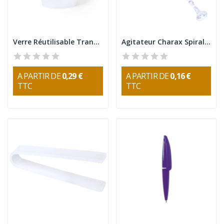
Verre Réutilisable Transparent Ginbert 500ml
Agitateur Charax Spirale 21 cm
A PARTIR DE
0,29 €
A PARTIR DE
0,16 €
TTC
TTC