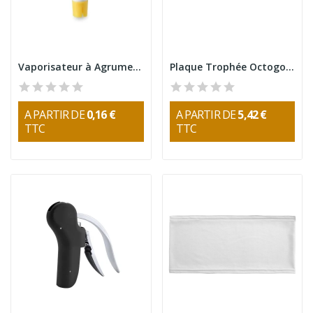
Vaporisateur à Agrumes Jandres
Plaque Trophée Octogonale en Verre Nelum
A PARTIR DE
0,16 €
A PARTIR DE
5,42 €
TTC
TTC