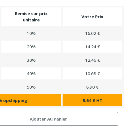
Remise sur prix
Votre Prix
unitaire
10%
16.02 €
20%
14.24 €
30%
12.46 €
40%
10.68 €
50%
8.90 €
Dropshipping
9.64 € HT
Ajouter Au Panier