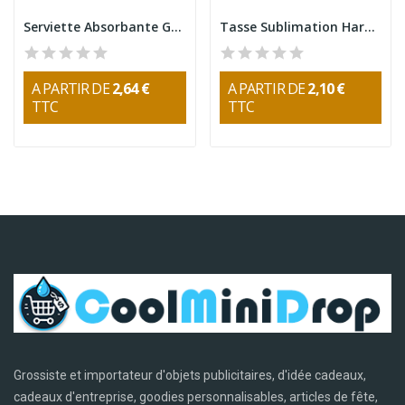
Serviette Absorbante Gymnasio Microfibre Ultra...
Tasse Sublimation Harnet 350ml
A PARTIR DE
2,64 €
A PARTIR DE
2,10 €
TTC
TTC
Grossiste et importateur d'objets publicitaires, d'idée cadeaux,
cadeaux d'entreprise, goodies personnalisables, articles de fête,